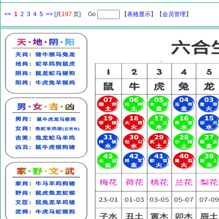
<<
1
2
3
4
5
>>
[共
197
页] Go
【
表格显示
】【
会员管理
】