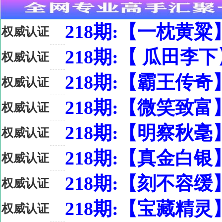
218期:【一枕黄粱
权威认证
218期:【 瓜田李
权威认证
218期:【霸王传奇
权威认证
218期:【微笑致富
权威认证
218期:【明察秋毫
权威认证
218期:【真金白银
权威认证
218期:【刻不容缓
权威认证
218期:【宝藏精灵
权威认证