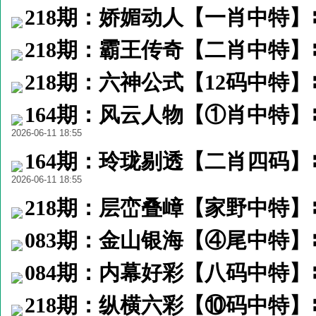
218期：娇媚动人【一肖中特】
218期：霸王传奇【二肖中特】
218期：六神公式【12码中特】
164期：风云人物【①肖中特】
2026-06-11 18:55
164期：玲珑剔透【二肖四码】
2026-06-11 18:55
218期：层峦叠嶂【家野中特】
083期：金山银海【④尾中特】
084期：内幕好彩【八码中特】
218期：纵横六彩【⑩码中特】