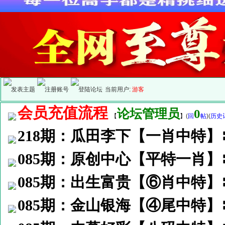
当前用户:
游客
会员充值流程
论坛管理员
0
【
】
(
回
帖
)(
历史
218期：瓜田李下【一肖中特】
085期：原创中心【平特一肖】
085期：出生富贵【⑥肖中特】
085期：金山银海【④尾中特】