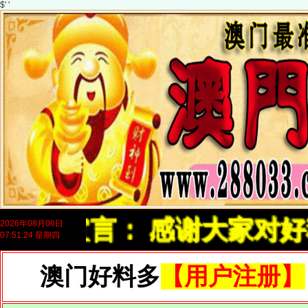
$' '
： 感谢大家对好料多论坛 的
2026年08月06日
07:51:25 星期四
澳门好料多
【用户注册】