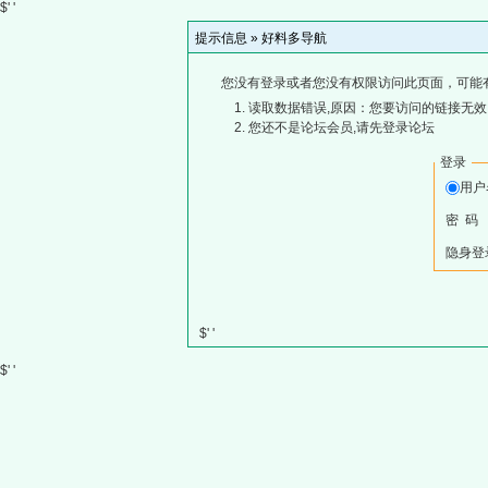
$' '
提示信息 »
好料多导航
您没有登录或者您没有权限访问此页面，可能
读取数据错误,原因：您要访问的链接无效,
您还不是论坛会员,请先登录论坛
登录
用
密 码
隐身登
$' '
$' '