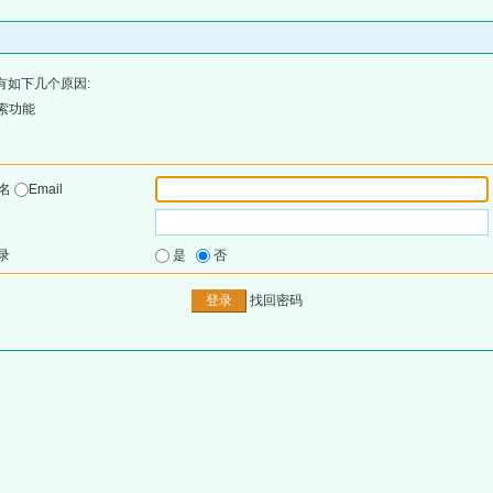
有如下几个原因:
索功能
户名
Email
录
是
否
找回密码