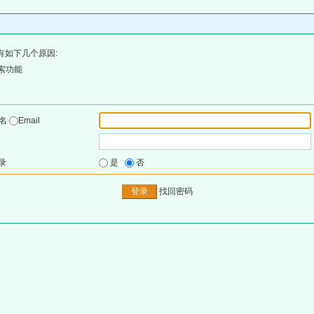
有如下几个原因:
索功能
户名
Email
录
是
否
找回密码